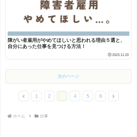
障がい者雇用がやめてほしいと思われる理由５選と、
自分にあった仕事を見つける方法！
2023.11.20
次のページ
前
次
1
2
3
4
5
6
へ
へ
ホーム
仕事