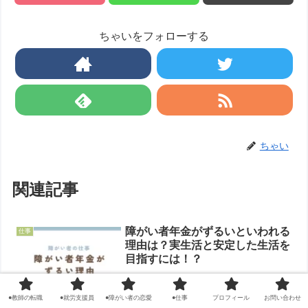
ちゃいをフォローする
ちゃい
関連記事
障がい者年金がずるいといわれる
仕事
理由は？実生活と安定した生活を
目指すには！？
障がい者年金が「ずるい」と言われる理由は、働かずに年間で数十
●教師の転職
●就労支援員
●障がい者の恋愛
●仕事
プロフィール
お問い合わせ