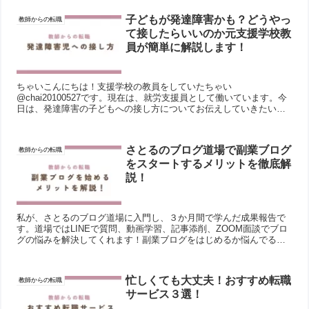
子どもが発達障害かも？どうやっ
教師からの転職
て接したらいいのか元支援学校教
員が簡単に解説します！
ちゃいこんにちは！支援学校の教員をしていたちゃい
@chai20100527です。現在は、就労支援員として働いています。今
日は、発達障害の子どもへの接し方についてお伝えしていきたいと
思います！簡単に説明することを大切にした記事なので、詳しく
知...
さとるのブログ道場で副業ブログ
教師からの転職
をスタートするメリットを徹底解
説！
私が、さとるのブログ道場に入門し、３か月間で学んだ成果報告で
す。道場ではLINEで質問、動画学習、記事添削、ZOOM面談でブロ
グの悩みを解決してくれます！副業ブログをはじめるか悩んでるあ
なたは、ぜひここからスタートしてみましょう。
忙しくても大丈夫！おすすめ転職
教師からの転職
サービス３選！