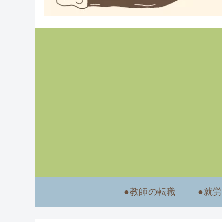
●教師の転職
●就