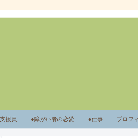
労支援員
●障がい者の恋愛
●仕事
プロフ