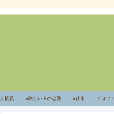
労支援員
●障がい者の恋愛
●仕事
プロフ