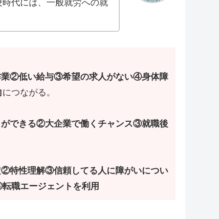
校時代には、一般就労への就
作業②低い給与③希望の求人がない④身体障
向
につながる。
とができる②大企業で働くチャンス③就職後
定②特性理解③信頼してる人に障がいについ
⑥転職エージェントを利用