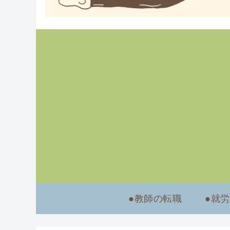
●教師の転職
●就