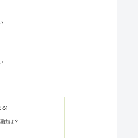
い
い
理由は？