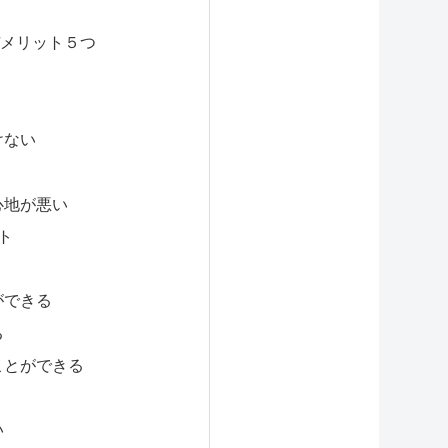
る
デメリット５つ
けない
心地が悪い
ト
ができる
る
ことができる
い