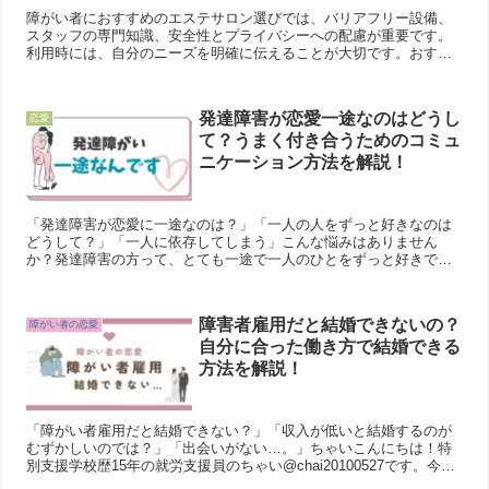
障がい者におすすめのエステサロン選びでは、バリアフリー設備、
スタッフの専門知識、安全性とプライバシーへの配慮が重要です。
利用時には、自分のニーズを明確に伝えることが大切です。おすす
めサロンには「ソシオエスティック専門店珠ちゃんサロン」や「脱
毛サロンDione」、岐阜県の「りすたーとRestart」などがありま
す。これらのサロンは、障がい者に優しい設計やサービスを提供し
発達障害が恋愛一途なのはどうし
恋愛
ています。
て？うまく付き合うためのコミュ
ニケーション方法を解説！
「発達障害が恋愛に一途なのは？」「一人の人をずっと好きなのは
どうして？」「一人に依存してしまう」こんな悩みはありません
か？発達障害の方って、とても一途で一人のひとをずっと好きでい
られるんです。素敵なことだけど、それによって悩みもでてきます
よ...
障害者雇用だと結婚できないの？
障がい者の恋愛
自分に合った働き方で結婚できる
方法を解説！
「障がい者雇用だと結婚できない？」「収入が低いと結婚するのが
むずかしいのでは？」「出会いがない…。」ちゃいこんにちは！特
別支援学校歴15年の就労支援員のちゃい@chai20100527です。今日
は、障がい者雇用だと結婚できないのでは？と悩む...