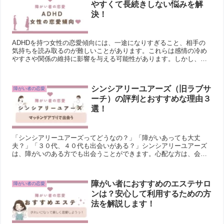
やすくて長続きしない悩みを解
決！
ADHDを持つ女性の恋愛傾向には、一途になりすぎること、相手の
気持ちを読み取るのが難しいことがあります。これらは感情の冷め
やすさや関係の維持に影響を与える可能性があります。しかし、長
続きする関係を築くためには、相手の気持ちを理解しようと努力す
ること、コミュニケーションを大切にすることが重要です。これら
を心がけることで、ADHD女性も充実した恋愛関係を築くことが可
シンシアリーユアーズ（旧ラブサ
障がい者の恋愛
能です。
ーチ）の評判とおすすめな理由３
選！
「シンシアリーユアーズってどうなの？」「障がいあっても大丈
夫？」「３０代、４０代も出会いがある？」シンシアリーユアーズ
は、障がいのある方でも出会うことができます。心配な方は、会員
規約を参考にてみましょう。そして、どちらかというと３０代、４
０...
障がい者におすすめのエステサロ
障がい者の恋愛
ンは？安心して利用するための方
法を解説します！