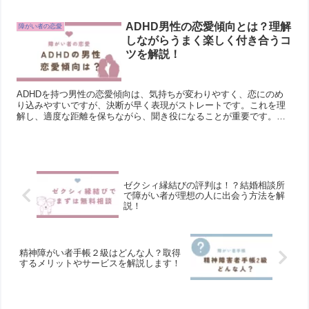
ADHD男性の恋愛傾向とは？理解
障がい者の恋愛
しながらうまく楽しく付き合うコ
ツを解説！
ADHDを持つ男性の恋愛傾向は、気持ちが変わりやすく、恋にのめ
り込みやすいですが、決断が早く表現がストレートです。これを理
解し、適度な距離を保ちながら、聞き役になることが重要です。喜
怒哀楽が激しい傾向に対しては、理解を深め、落ち着くまで待つこ
とや、SNSで悩みを共有することも効果的です。自己犠牲を避け、
注意欠陥と上手に付き合う方法を学ぶことが、ADHD男性との健全
な恋愛関係構築につながります。
ゼクシィ縁結びの評判は！？結婚相談所
で障がい者が理想の人に出会う方法を解
説！
精神障がい者手帳２級はどんな人？取得
するメリットやサービスを解説します！